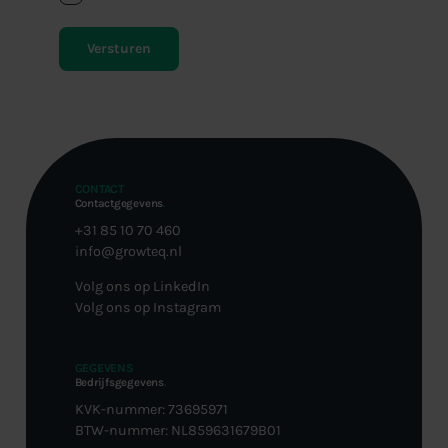
CONTACT
Contactgegevens
.
+31 85 10 70 460
info@growteq.nl
Volg ons op LinkedIn
Volg ons op Instagram
GEGEVENS
Bedrijfsgegevens
.
KVK-nummer: 73695971
BTW-nummer: NL859631679B01