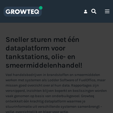
Sneller sturen met één
dataplatform voor
tankstations, olie- en
smeermiddelenhandel!
Veel handelsbedrijven in brandstoffen en smeermiddelen
werken met systemen als Lodder Software of FuelOffice, maar
missen goed overzicht over al hun data. Rapportages zijn
versnipperd, inzichten blijven beperkt en beslissingen worden
vaak genomen op basis van onderbuikgevoel. Growteq
ontwikkelt één krachtig dataplatform waarmee je
stuurinformatie uit verschillende systemen samenbrengt –
veilig, overzichtelijk en klaar voor actie.