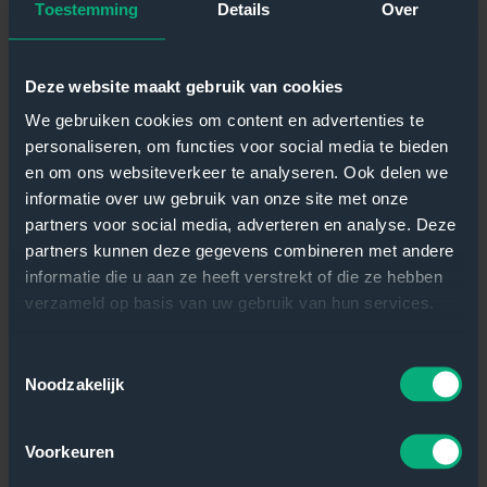
Toestemming
Details
Over
aan als de organisatie verandert. Niemand signaleert als
een databron wegvalt. Niemand beantwoordt de vraag van
de nieuwe salesmanager die niet begrijpt wat een
Deze website maakt gebruik van cookies
bepaalde measure betekent.
We gebruiken cookies om content en advertenties te
personaliseren, om functies voor social media te bieden
Zonder eigenaarschap verwatert elk dashboard. Niet
en om ons websiteverkeer te analyseren. Ook delen we
omdat het slecht is gebouwd, maar omdat organisaties
informatie over uw gebruik van onze site met onze
veranderen en dashboards dat niet vanzelf doen.
partners voor social media, adverteren en analyse. Deze
Wijs iemand aan. Iemand die het dashboard kent, die de
partners kunnen deze gegevens combineren met andere
verbinding legt tussen de data en de organisatie, en die
informatie die u aan ze heeft verstrekt of die ze hebben
verantwoordelijk is voor de kwaliteit ervan. Dat hoeft geen
verzameld op basis van uw gebruik van hun services.
fulltime taak te zijn, maar het moet wel een expliciete rol
zijn.
Toestemmingsselectie
Noodzakelijk
Van dashboard naar
stuurmiddel
Voorkeuren