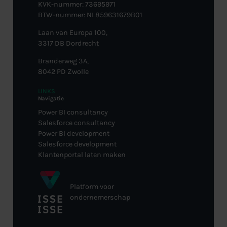
KVK-nummer: 73695971
BTW-nummer: NL859631679B01
Laan van Europa 100,
3317 DB Dordrecht
Branderweg 3A,
8042 PD Zwolle
LINKS
Navigatie
.
Power BI consultancy
Salesforce consultancy
Power BI development
Salesforce development
Klantenportal laten maken
Platform voor
ondernemerschap