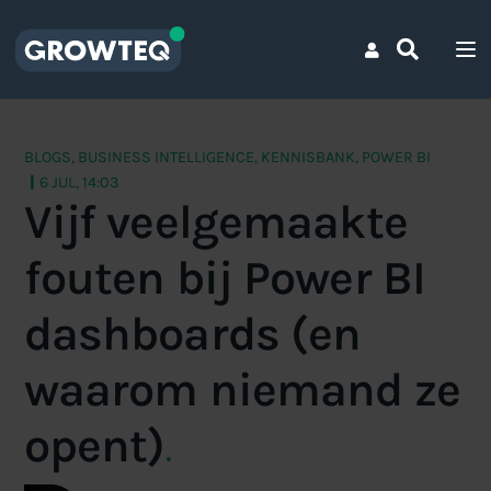
BLOGS
,
BUSINESS INTELLIGENCE
,
KENNISBANK
,
POWER BI
|
6 JUL, 14:03
Vijf veelgemaakte
fouten bij Power BI
dashboards (en
waarom niemand ze
opent)