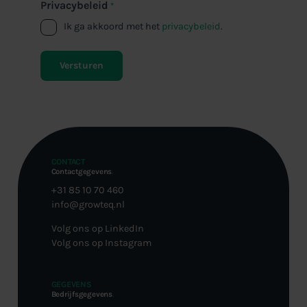
Privacybeleid
*
Ik ga akkoord met het
privacybeleid
.
CONTACT
Contactgegevens
.
+31 85 10 70 460
info@growteq.nl
Volg ons op LinkedIn
Volg ons op Instagram
GEGEVENS
Bedrijfsgegevens
.