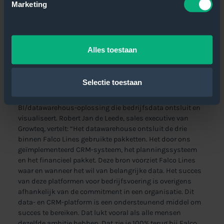
Marketing
Alles toestaan
Het dataplatform
Growteq heeft twee systemen geïmplementeerd bij Falco
Selectie toestaan
Lines: Een Sales Force CRM-systeem om de klant in de
dienstverlening meer centraal te stellen en een
BI/datawarehous-oplossing die bedrijfsdata ontsluit en
visualiseert. Robert Jan de Leede, sales executive van
Growteq, vertelt: “Het datawarehouse ontsluit de drie
binnen Falco Lines gebruikte pakketten. Het door ons
geïmplementeerd CRM-systeem, het planningssysteem
en het financieel pakket. Deze bron voorziet Falco Lines
waar en wanneer het wil van belangrijke data. Het succes
van deze platformen voor bedrijfsvoering is overigens
afhankelijk van de commitment in een organisatie. Dit
data- en CRM-platform is een ondersteunend middel om
succes te bereiken. Dat lukt vooral als alle mensen
dezelfde ambitie hebben. Dat zie je 100% terug bij Falco