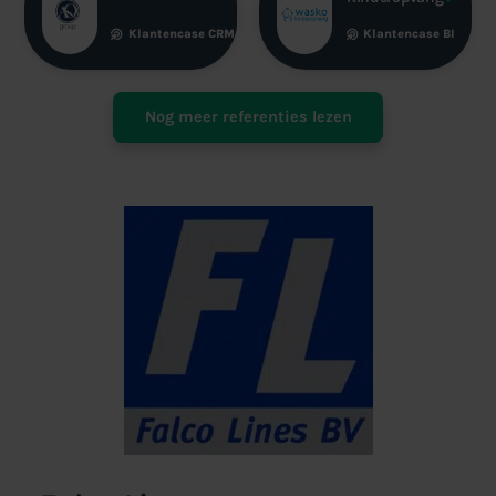
Klantencase
CRM
Klantencase
BI
Nog meer referenties lezen