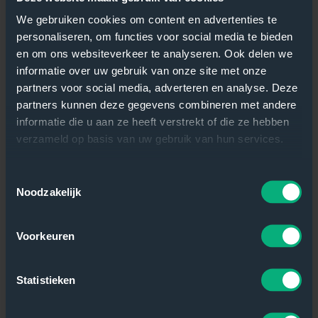
kunnen ondernemen. Dankzij het dataplatform dat
stuurinformatie creëert en ontsluit en dat door Growteq is
We gebruiken cookies om content en advertenties te
gebouwd, zijn we schaalbaar als organisatie. Dit alles
personaliseren, om functies voor social media te bieden
maakt dat ik geen sores aan mijn hoofd heb op de
en om ons websiteverkeer te analyseren. Ook delen we
werkvloer en kan focussen op onze ambities. Ik hou van
informatie over uw gebruik van onze site met onze
die drive. Het trekt ook nieuwe mensen aan. Dankzij
partners voor social media, adverteren en analyse. Deze
Growteq kan ik mijn mensen nu zo faciliteren dat zij hun
partners kunnen deze gegevens combineren met andere
werk perfect kunnen doen. Ik word daar gelukkig van; En
informatie die u aan ze heeft verstrekt of die ze hebben
zeker ook van Growteq als innovatiepartner. Ze
communiceren goed, hebben controle over hun processen
verzameld op basis van uw gebruik van hun services.
en kunnen daardoor een enorme flexibiliteit tonen. Dat
geeft alle vertrouwen voor toekomstige processen. Want
Toestemmingsselectie
innoveren houdt nooit op.”
Noodzakelijk
Voorkeuren
Statistieken