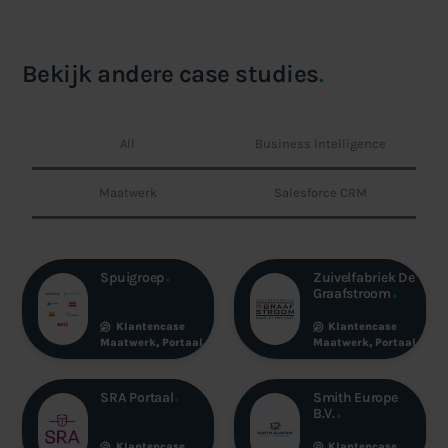
Bekijk andere case studies
.
All
Business Intelligence
Maatwerk
Salesforce CRM
Spuigroep
Zuivelfabriek De
Graafstroom
Klantencase
Klantencase
Maatwerk
,
Portaal
Maatwerk
,
Portaal
SRA Portaal
Smith Europe
B.V.
Klantencase
Klantencase