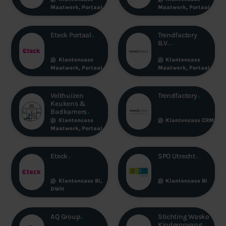
Maatwerk
,
Portaal
Maatwerk
,
Portaal
Eteck Portaal
Trendfactory
B.V.
Klantencase
Klantencase
Maatwerk
,
Portaal
Maatwerk
,
Portaal
Velthuizen
Trendfactory
Keukens &
Badkamers
Klantencase
Klantencase
CRM
Maatwerk
,
Portaal
Eteck
SPO Utrecht
Klantencase
BI
,
Klantencase
BI
DWH
AQ Group
Stichting Wasko
Kinderopvang