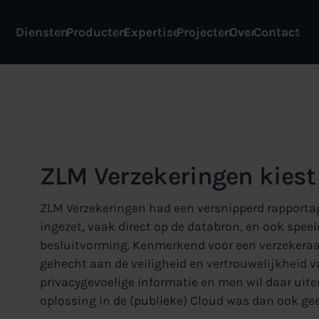
Diensten
Producten
Expertise
Projecten
Over
Contact
ZLM Verzekeringen kiest
ZLM Verzekeringen had een versnipperd rapportag
ingezet, vaak direct op de databron, en ook speel
besluitvorming. Kenmerkend voor een verzekeraa
gehecht aan de veiligheid en vertrouwelijkheid v
privacygevoelige informatie en men wil daar uit
oplossing in de (publieke) Cloud was dan ook gee