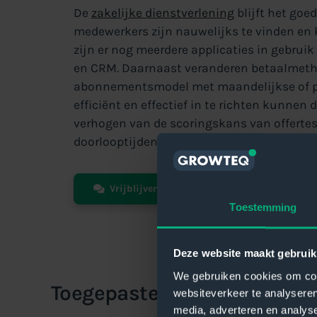
De
zakelijke dienstverlening
blijft het goed
medewerkers zijn nauwelijks te vinden en
zijn er nog meerdere applicaties in gebruik
en CRM. Daarnaast veranderen betaalmetho
abonnementsmodel met maandelijkse of pe
efficiënt en effectief in te richten kunnen 
verhogen van de scoringskans van offertes
doorlooptijden van je facturatieproces aan
Vrijblijvend online kennismaken
Toestemming
Deze website maakt gebruik
We gebruiken cookies om cont
Toegepaste technieken
websiteverkeer te analyseren
media, adverteren en analys