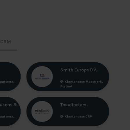
e CRM
Smith Europe B.V.
aatwerk
,
Klantencase
Maatwerk
,
Portaal
eukens &
Trendfactory
aatwerk
,
Klantencase
CRM