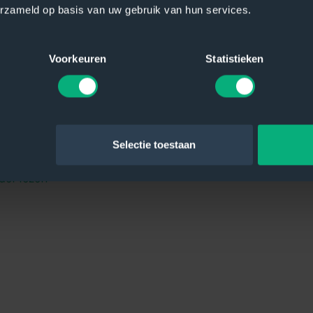
erzameld op basis van uw gebruik van hun services.
Voorkeuren
Statistieken
ik Sense
k Sense Business Intelligence. Qlik Sense is een van de 
ls voor analyse en management rapportages. Qlik Sense 
Selectie toestaan
ftware systemen en…
der lezen