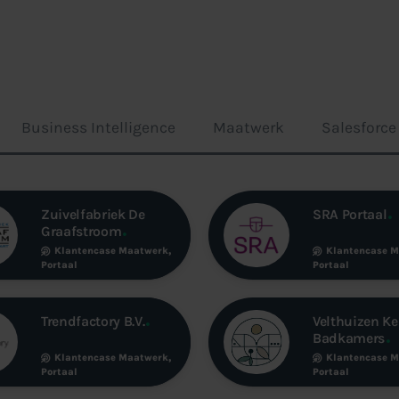
Business Intelligence
Maatwerk
Salesforc
Zuivelfabriek De
SRA Portaal
Graafstroom
Klantencase
Maatwerk
,
Klantencase
M
Portaal
Portaal
Trendfactory B.V.
Velthuizen K
Badkamers
Klantencase
Maatwerk
,
Klantencase
M
Portaal
Portaal