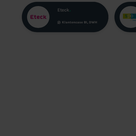
Eteck
Klantencase
BI
,
DWH