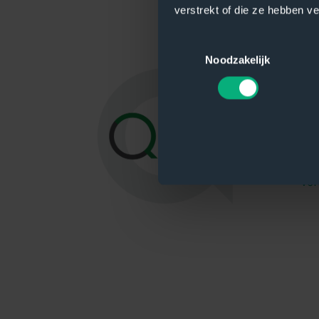
verstrekt of die ze hebben v
Toestemmingsselectie
Noodzakelijk
Ql
Qli
too
so
Ver