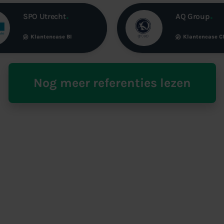
SPO Utrecht
AQ Group
Klantencase
BI
Klantencase
C
Nog meer referenties lezen