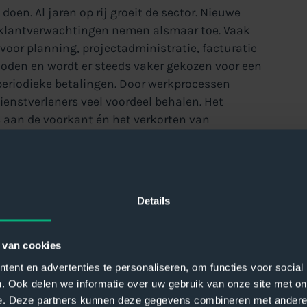
 doen. Al jaren op rij groeit de sector. Nieuwe
 klantverwachtingen nemen alsmaar toe. Vaak
 voor planning, projectadministratie, facturatie
den en wordt er steeds vaker gekozen voor een
riodieke betalingen. Door werkprocessen
dienstverleners veel voordeel behalen. Het
 aan de voorkant én het verkorten van
 de achterkant.
Details
 van cookies
ent en advertenties te personaliseren, om functies voor social
. Ook delen we informatie over uw gebruik van onze site met on
e. Deze partners kunnen deze gegevens combineren met andere i