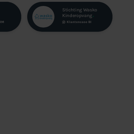
Stichting Wasko
Kinderopvang
RM
Klantencase
BI